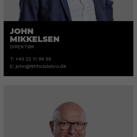
John
Mikkelsen
DIREKTØR
T:
+45 22 11 99 59
E:
john@tthholstebro.dk