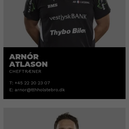
Arnór
Atlason
CHEFTRÆNER
T:
+45 22 20 23 07
E:
arnor@tthholstebro.dk