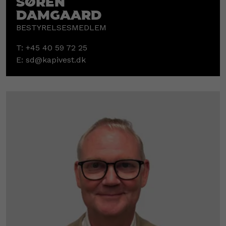
Søren
Damgaard
BESTYRELSESMEDLEM
T:
+45 40 59 72 25
E:
sd@kapivest.dk