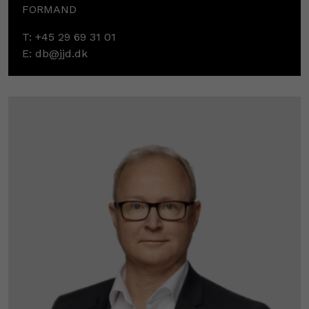
FORMAND
T:
+45 29 69 31 01
E:
db@jjd.dk