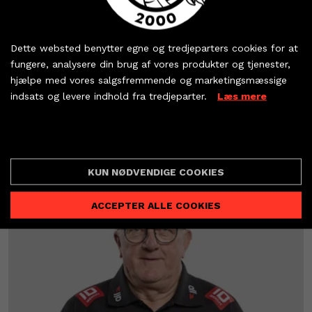
Køb dine billetter og
sæsonkort - eller hent
Søren
Dette websted benytter egne og tredjeparters cookies for at
dine partnerbilletter
fungere, analysere din brug af vores produkter og tjenester,
Rasmussen
hjælpe med vores salgsfremmende og marketingsmæssige
MÅLMANDSTRÆNER
indsats og levere indhold fra tredjeparter.
Læs mere
KØB BILLET
T:
+45 22 69 85 12
E:
rasmussenaab@gmail.com
PARTNERBILLETTER
Cookie indstillinger
KUN NØDVENDIGE COOKIES
ACCEPTER ALLE COOKIES