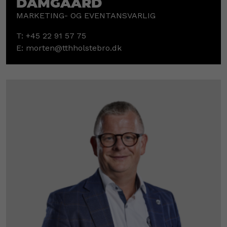
Damgaard
MARKETING- OG EVENTANSVARLIG
T:
+45 22 91 57 75
E:
morten@tthholstebro.dk