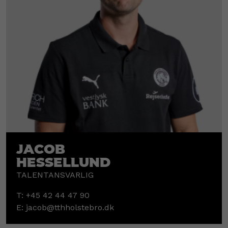
Jacob
Hessellund
TALENTANSVARLIG
T:
+45 42 44 47 90
E:
jacob@tthholstebro.dk