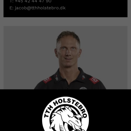
T:
+45 42 44 47 90
E:
jacob@tthholstebro.dk