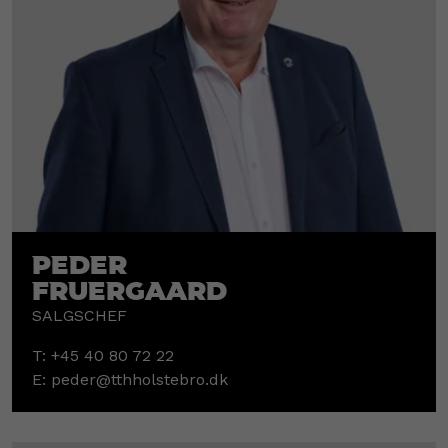
Peder
Fruergaard
SALGSCHEF
T:
+45 40 80 72 22
E:
peder@tthholstebro.dk