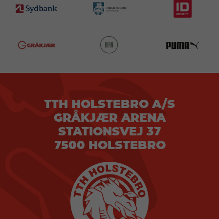
TTH HOLSTEBRO A/S
GRÅKJÆR ARENA
STATIONSVEJ 37
7500 HOLSTEBRO