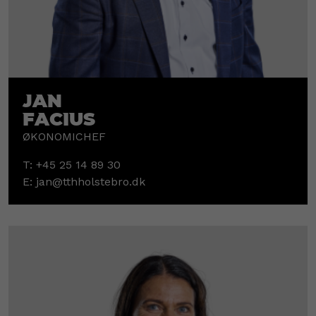
Jan
Facius
ØKONOMICHEF
T:
+45 25 14 89 30
E:
jan@tthholstebro.dk