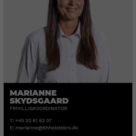
Marianne
Skydsgaard
FRIVILLIGKOORDINATOR
T:
+45 20 61 62 37
E:
marianne@tthholstebro.dk