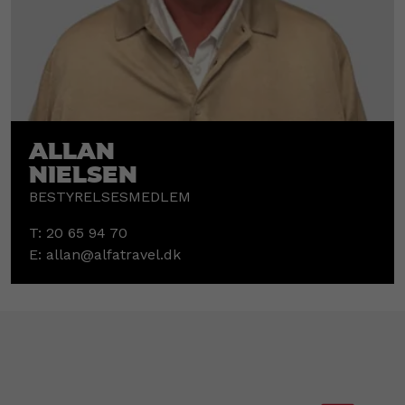
Allan
Nielsen
BESTYRELSESMEDLEM
T:
20 65 94 70
E:
allan@alfatravel.dk