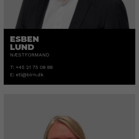
Esben
Lund
NÆSTFORMAND
T:
+45 21 75 08 88
E:
etl@birn.dk