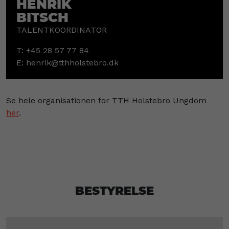
Henrik
Bitsch
TALENTKOORDINATOR
T:
+45 28 57 77 84
E:
henrik@tthholstebro.dk
Se hele organisationen for TTH Holstebro Ungdom
her
.
Bestyrelse