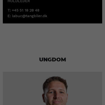
HOLDLEDER
T:
+45 51 18 28 48
E:
labuc@tangbiler.dk
Ungdom