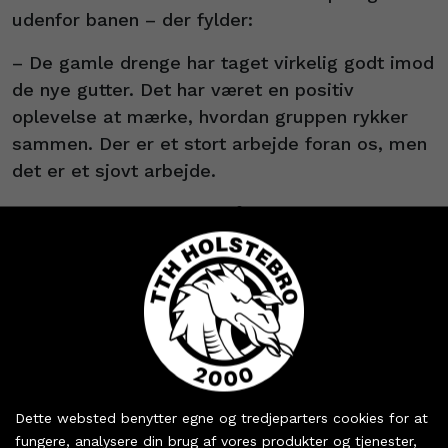
udenfor banen – der fylder:
– De gamle drenge har taget virkelig godt imod
de nye gutter. Det har været en positiv
oplevelse at mærke, hvordan gruppen rykker
sammen. Der er et stort arbejde foran os, men
det er et sjovt arbejde.
Tre dages træningslejr på Skyum
Idrætsefterskole
I dag tager holdet på træningslejr – et vigtigt
element i opstarten, fortæller Arnór:
– Vi får mulighed for at træne rigtig godt og
være sammen i tre dage væk fra det vante. Det
Køb dine billetter og
sæsonkort - eller hent
betyder meget for vores relationer og for at
Dette websted benytter egne og tredjeparters cookies for at
dine partnerbilletter
lære hinanden bedre at kende – og for at
fungere, analysere din brug af vores produkter og tjenester,