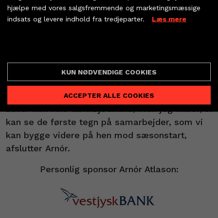
snakke om de forventninger, vi har til os selv
hjælpe med vores salgsfremmende og marketingsmæssige
og hinanden i den nye sæson.
indsats og levere indhold fra tredjeparter.
Læs mere
KØB BILLET
Første test på fredag
PARTNERBILLETTER
Cookie indstillinger
Fredag venter sæsonens første testkamp:
KUN NØDVENDIGE COOKIES
- Det vigtigste er, at vi begynder at finde
hinanden i de nye konstellationer. Niveauet
ACCEPTER ALLE COOKIES
bliver nok ikke tårnhøjt endnu, men jeg håber, vi
kan se de første tegn på samarbejder, som vi
kan bygge videre på hen mod sæsonstart,
afslutter Arnór.
Personlig sponsor Arnór Atlason: