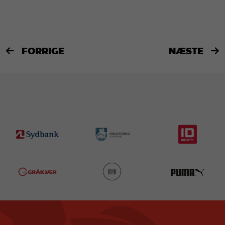
FORRIGE
NÆSTE

