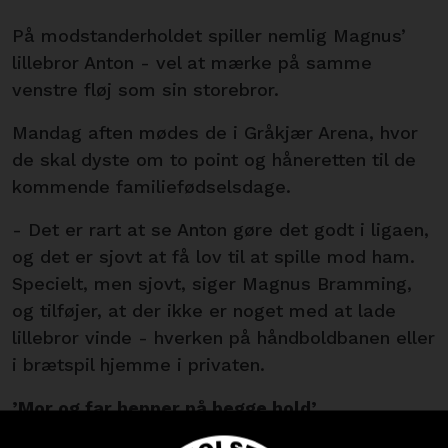
På modstanderholdet spiller nemlig Magnus’
lillebror Anton - vel at mærke på samme
venstre fløj som sin storebror.
Mandag aften mødes de i Gråkjær Arena, hvor
de skal dyste om to point og håneretten til de
kommende familiefødselsdage.
- Det er rart at se Anton gøre det godt i ligaen,
og det er sjovt at få lov til at spille mod ham.
Specielt, men sjovt, siger Magnus Bramming,
og tilføjer, at der ikke er noget med at lade
lillebror vinde - hverken på håndboldbanen eller
i brætspil hjemme i privaten.
’Mor og far hepper på begge hold’