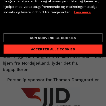
fungere, analysere din brug af vores produkter og tjenester,
vi er så tæt på. Men jeg synes, vi spiller godt,
hjælpe med vores salgsfremmende og marketingsmæssige
og publikum var godt med.
indsats og levere indhold fra tredjeparter.
Læs mere
KØB BILLET
Næste gang Thomas Damgaard trækker TTH-
PARTNERBILLETTER
Cookie indstillinger
trøjen over hovedet er i ligapremieren mod
Nordsjælland Håndbold fredag aften.
KUN NØDVENDIGE COOKIES
- Det er en meget svær udebane at spille på.
ACCEPTER ALLE COOKIES
Så vi skal levere en lige så god præstation,
som vi gjorde i dag, hvis vi skal have point med
hjem fra Nordsjælland, lyder det fra
bagspilleren.
Personlig sponsor for Thomas Damgaard er