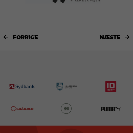
FORRIGE
NÆSTE

