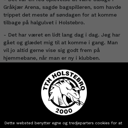
Gråkjær Arena, sagde bagspilleren, som havde
trippet det meste af søndagen for at komme
tilbage på halgulvet i Holstebro.
- Det har været en lidt lang dag i dag. Jeg har
gået og glædet mig til at komme i gang. Man
vil jo altid gerne vise sig godt frem på
hjemmebane, når man er ny i klubben.
’Jeg synes, vi spiller en god kamp’
Med fem scoringer og stor involvering i TTH-
angrebet lykkedes det Damgaard netop det. At
vise dig godt frem i sæsonens første
hjemmekamp.
Køb dine billetter og
- Jeg synes, vi spiller en god kamp. Vi er
sæsonkort - eller hent
Dette websted benytter egne og tredjeparters cookies for at
selvfølgelig skuffede over, at vi ikke vinder, når
dine partnerbilletter