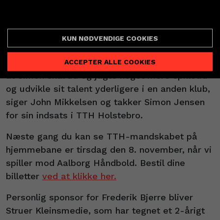
Simon Jensen om, at det er tid til nye
PARTNERBILLETTER
Cookie indstillinger
udfordringer:
- Simon har arbejdet sig hele vejen op gennem
KUN NØDVENDIGE COOKIES
vores talentakademi og har udviklet sig til en
dygtig fløjspiller. Vi er derfor blevet enige om,
ACCEPTER ALLE COOKIES
at Simon skal ud og jagte noget mere spilletid
og udvikle sit talent yderligere i en anden klub,
siger John Mikkelsen og takker Simon Jensen
for sin indsats i TTH Holstebro.
Næste gang du kan se TTH-mandskabet på
hjemmebane er tirsdag den 8. november, når vi
spiller mod Aalborg Håndbold. Bestil dine
billetter
ved at klikke her.
Personlig sponsor for Frederik Bjerre bliver
Struer Kleinsmedie, som har tegnet et 2-årigt