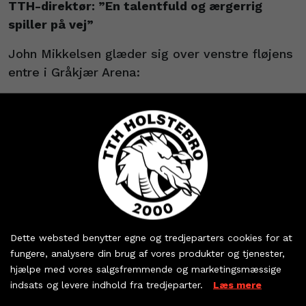
TTH-direktør: ”En talentfuld og ærgerrig
spiller på vej”
John Mikkelsen glæder sig over venstre fløjens
entre i Gråkjær Arena:
- Frederik har gennemgået en flot udvikling på
Mors og er blevet en etableret del af ligaholdet
deroppe. I ham ser vi en talentfuld og ærgerrig
ung spiller, som kommer til at supplere Magnus
Bramming rigtig godt de kommende to
sæsoner.
Køb dine billetter og
Tid til nye udfordringer for Simon Jensen
sæsonkort - eller hent
Dette websted benytter egne og tredjeparters cookies for at
dine partnerbilletter
Ankomsten af Frederik Bjerre sker som et led i
fungere, analysere din brug af vores produkter og tjenester,
hjælpe med vores salgsfremmende og marketingsmæssige
en rokering på venstre fløj. Her er klubben
indsats og levere indhold fra tredjeparter.
Læs mere
blevet enig med holdets nuværende fløjspiller
KØB BILLET