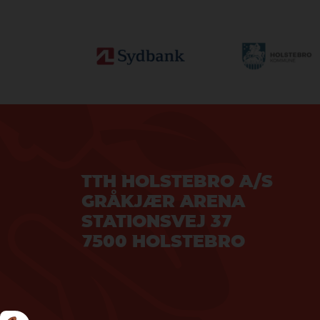
TTH HOLSTEBRO A/S
GRÅKJÆR ARENA
STATIONSVEJ 37
7500 HOLSTEBRO