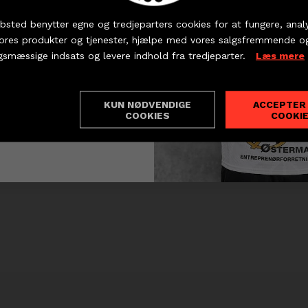
 dine billetter og sæsonkort - eller hent dine partnerbille
indtager pladsen som bedste playmaker i Kvalifika
bsted benytter egne og tredjeparters cookies for at fungere, anal
vores produkter og tjenester, hjælpe med vores salgsfremmende o
Foto: Photo Overlund
KØB BILLET
PARTNERBILLETTER
gsmæssige indsats og levere indhold fra tredjeparter.
Læs mere
ts fordelt på 4 kampe har givet Frederik Tilsted p
lets Hold, som bedste playmaker.
lvfølgelig!
KUN NØDVENDIGE
ACCEPTER
ndstillinger
COOKIES
COOKI
Personlig sponsor for Frederik Tilsted er