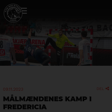
DEL
09.11.2023

Målmændenes kamp i
Fredericia