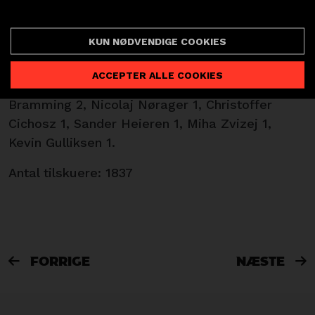
PARTNERBILLETTER
Cookie indstillinger
Redninger: Sander Heieren 15/39 (38%), Josip
KUN NØDVENDIGE COOKIES
Cavar 0/2 (0%)
Målscorer: Nikolaj Markussen 7, Nikolaj
ACCEPTER ALLE COOKIES
Enderleit 5, Frederik Bjerre 5, Magnus
Bramming 2, Nicolaj Nørager 1, Christoffer
Cichosz 1, Sander Heieren 1, Miha Zvizej 1,
Kevin Gulliksen 1.
Antal tilskuere: 1837
FORRIGE
NÆSTE

