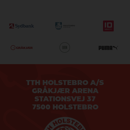
TTH HOLSTEBRO A/S
GRÅKJÆR ARENA
STATIONSVEJ 37
7500 HOLSTEBRO