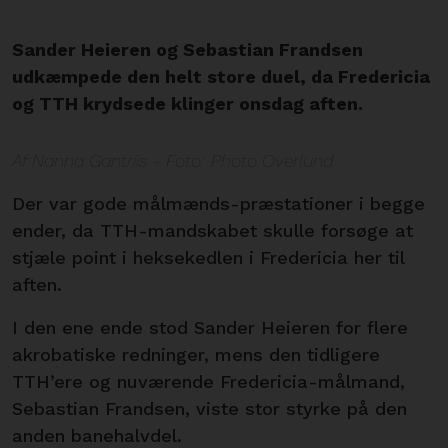
Sander Heieren og Sebastian Frandsen
udkæmpede den helt store duel, da Fredericia
og TTH krydsede klinger onsdag aften.
Af Nanna Gantriis - Foto: Photo Overlund
Der var gode målmænds-præstationer i begge
ender, da TTH-mandskabet skulle forsøge at
stjæle point i heksekedlen i Fredericia her til
aften.
I den ene ende stod Sander Heieren for flere
akrobatiske redninger, mens den tidligere
TTH’ere og nuværende Fredericia-målmand,
Sebastian Frandsen, viste stor styrke på den
anden banehalvdel.