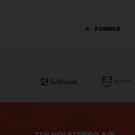
FORRIGE

TTH HOLSTEBRO A/S