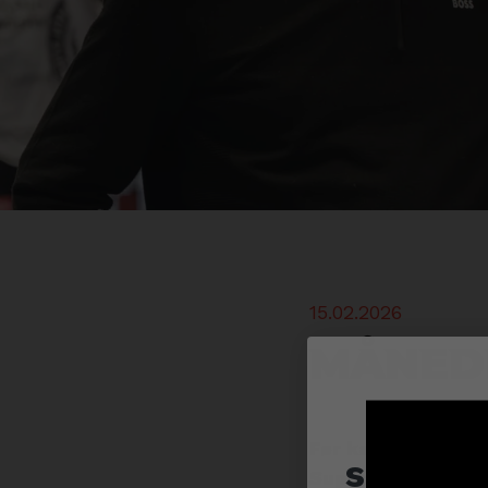
15.02.2026
Måned
Kunn
Før kampen melle
spillert
Superego – hylde 