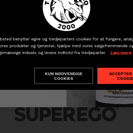
vores nyhedsbrev og deltag
es månedlige konkurrence!
 Atlason skyldes den flotte EM-Slutrunde med det i
nór er assistenttræner.
 dine billetter og sæsonkort - eller hent dine partnerbille
 personlig sponsor for Arnór deltog også i hyldes
bsted benytter egne og tredjeparters cookies for at fungere, anal
vores produkter og tjenester, hjælpe med vores salgsfremmende o
dens Superprofil er sponsoreret af Superego Holst
KØB BILLET
PARTNERBILLETTER
gsmæssige indsats og levere indhold fra tredjeparter.
Læs mere
lvfølgelig!
KUN NØDVENDIGE
ACCEPTER
ndstillinger
COOKIES
COOKI