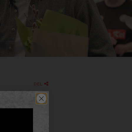
DEL

Januar
amarbejde med