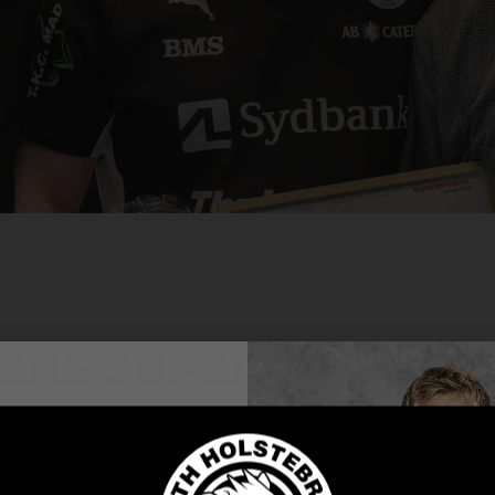
ens Superprofil: 
e en TTH
m TTH Holstebro og Fredericia HK kunne vi – i s
røje friste?
januar måneds superprofil: Arnór Atlason