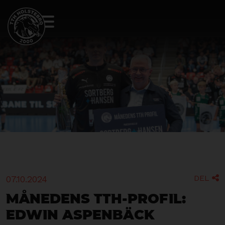
DEL
07.10.2024

Månedens TTH-profil:
Edwin Aspenbäck