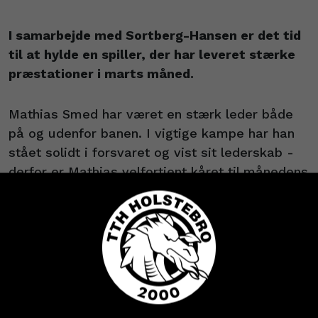
I samarbejde med Sortberg-Hansen er det tid
til at hylde en spiller, der har leveret stærke
præstationer i marts måned.
Mathias Smed har været en stærk leder både
på og udenfor banen. I vigtige kampe har han
stået solidt i forsvaret og vist sit lederskab -
derfor er Mathias velfortjent kåret til månedens
profil i marts måned.
Tillykke, Smed!
Månedens TTH-profil præsenteres i
samarbejde med Sortberg-Hansen:
Køb dine billetter og
sæsonkort - eller hent