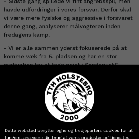
- Sidste gang spillede vi fint angrebsspil, men
havde udfordringer i vores forsvar. Derfor skal
vi være mere fysiske og aggressive i forsvaret
denne gang, analyserer målvogteren inden
fredagens kamp.
- Vi er alle sammen yderst fokuserede på at
komme væk fra 5. pladsen og har en stor
motivation for at tage point i SønderjyskE.
’Må meget gerne bakke højlydt op’
Aggressivitet - i hvert fald aggressivitet mod
trommerne og stemmebåndene - vil Sander
Heieren også gerne se fra de fans og
sponsorer, der tager bussen til SønderjyskE:
Køb dine billetter og
sæsonkort - eller hent
- De skal bare gi’ den fuldstændig gas, og de
Dette websted benytter egne og tredjeparters cookies for at
dine partnerbilletter
fungere, analysere din brug af vores produkter og tjenester,
må meget gerne bakke højlydt op, opfordrer