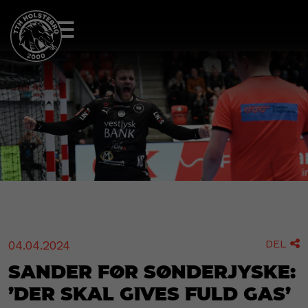
DEL
04.04.2024

Sander før SønderjyskE:
’Der skal gives fuld gas’