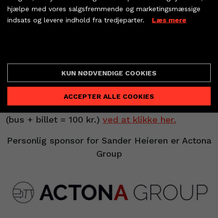
hjælpe med vores salgsfremmende og marketingsmæssige
Heieren, der ikke er bange for at gå forrest, når
indsats og levere indhold fra tredjeparter.
Læs mere
det handler om at juble højt.
KØB BILLET
- Så håber og tror vi på, at vi kan give dem en
PARTNERBILLETTER
Cookie indstillinger
spændende kamp.
KUN NØDVENDIGE COOKIES
Udebaneturen til SønderjyskE er blevet til i
samarbejde med vores hovedsponsor, Vestjysk
ACCEPTER ALLE COOKIES
Bank. Du kan stadig nå at komme med bussen
(bus + billet = 100 kr.)
ved at klikke her.
Personlig sponsor for Sander Heieren er Actona
Group