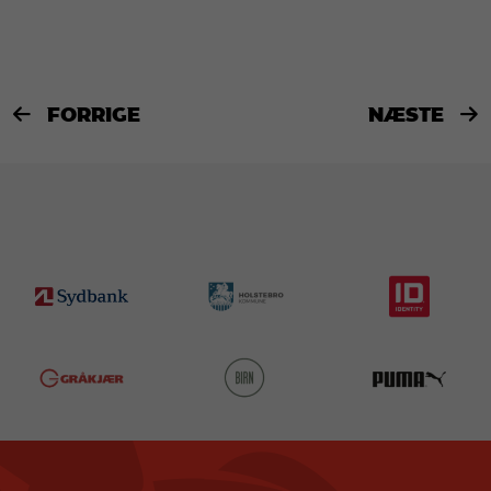
FORRIGE
NÆSTE

