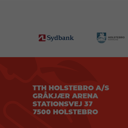
TTH HOLSTEBRO A/S
GRÅKJÆR ARENA
STATIONSVEJ 37
7500 HOLSTEBRO