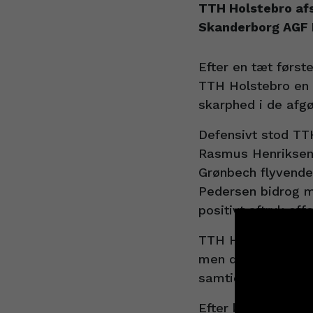
TTH Holstebro afs
Skanderborg AGF H
Efter en tæt første
TTH Holstebro en 
skarphed i de afgø
Defensivt stod TT
Rasmus Henriksen e
Grønbech flyvende
Pedersen bidrog m
positivt aftryk off
TTH Holstebro gjor
men det var desvær
samtidig billetten
Efter kampen satt