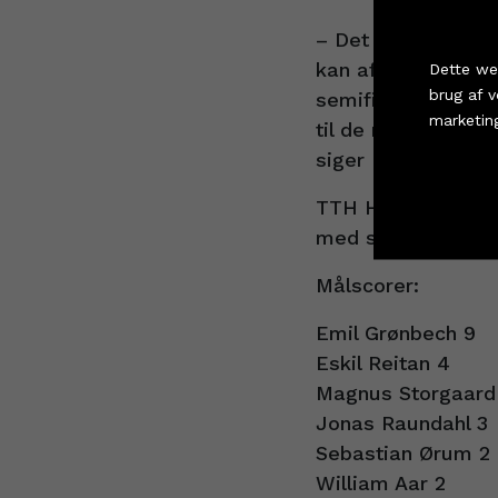
Køb
– Det er dejligt me
kan afgøre det. Je
Dette we
brug af 
semifinale – det e
marketin
til de mange medr
siger Emil Grønbec
TTH Holstebro sen
Cookie i
med semifinalebill
Målscorer:
Emil Grønbech 9
Eskil Reitan 4
Magnus Storgaard
Jonas Raundahl 3
Sebastian Ørum 2
William Aar 2