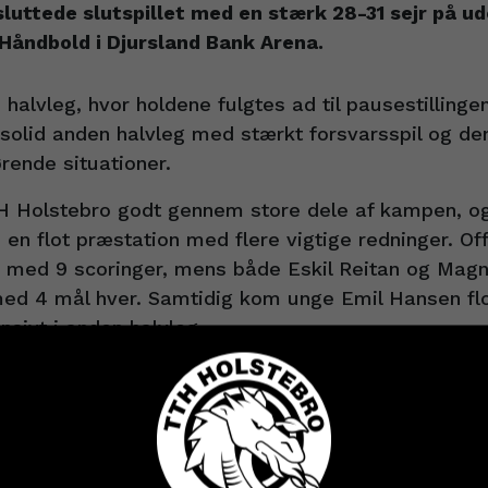
luttede slutspillet med en stærk 28-31 sejr på 
åndbold i Djursland Bank Arena.
 halvleg, hvor holdene fulgtes ad til pausestillinge
solid anden halvleg med stærkt forsvarsspil og d
rende situationer.
H Holstebro godt gennem store dele af kampen, og
n flot præstation med flere vigtige redninger. Off
 med 9 scoringer, mens både Eskil Reitan og Mag
ed 4 mål hver. Samtidig kom unge Emil Hansen flot
ensivt i anden halvleg.
de dermed sit arbejde færdigt med sejr nummer tre
re ikke nok til at sikre en semifinaleplads. Mors-
 med en smal sejr over BSH.
e Emil Grønbech ord på både stoltheden og skuffel