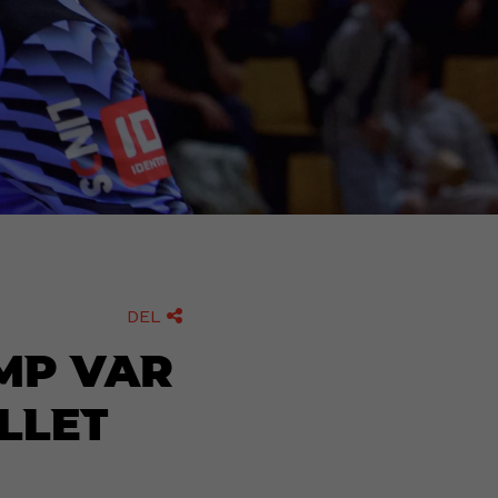
DEL

amp var
illet