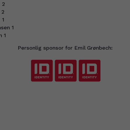
 2
 2
 1
nsen 1
n 1
Personlig sponsor for Emil Grønbech: