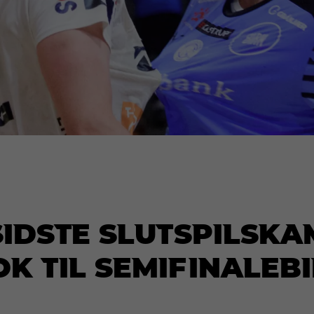
 sidste slutspilsk
ok til semifinaleb