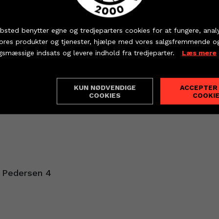
 dine billetter og sæsonkort - eller hent dine partnerbille
d en sejr i aften, men hold nu kæft hvor er det træl
g synes virkelig, vi har spillet en god sæson, og a
bsted benytter egne og tredjeparters cookies for at fungere, anal
vores produkter og tjenester, hjælpe med vores salgsfremmende o
r marginaler på de forkerte tidspunkter… Det er ær
KØB BILLET
PARTNERBILLETTER
gsmæssige indsats og levere indhold fra tredjeparter.
Læs mere
ejsende fans både i dag og til samtlige kampe – d
h.
KUN NØDVENDIGE
ACCEPTER
der samtidig et stort tillykke til både Mors-Thy 
ndstillinger
COOKIES
COOKI
etterne.
 Pedersen 4