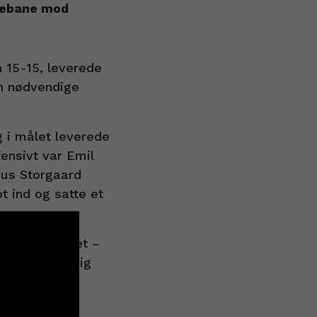
udebane mod
n 15-15, leverede
en nødvendige
 i målet leverede
ensivt var Emil
nus Storgaard
 ind og satte et
 i slutspillet –
Thy sikrede sig
sen: