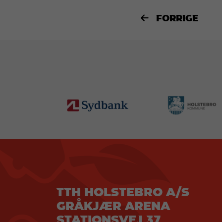
FORRIGE

TTH HOLSTEBRO A/S
GRÅKJÆR ARENA
STATIONSVEJ 37