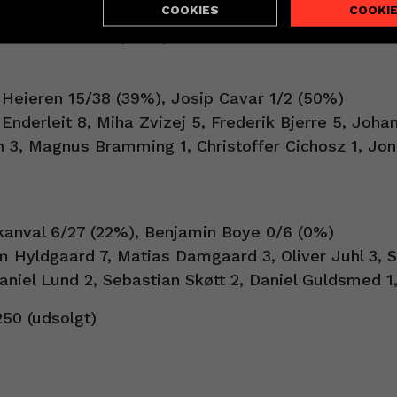
ndstillinger
COOKIES
COOKI
kive fH 29-24 (13-12)
 Heieren 15/38 (39%), Josip Cavar 1/2 (50%)
 Enderleit 8, Miha Zvizej 5, Frederik Bjerre 5, Joh
 3, Magnus Bramming 1, Christoffer Cichosz 1, Jon
akanval 6/27 (22%), Benjamin Boye 0/6 (0%)
m Hyldgaard 7, Matias Damgaard 3, Oliver Juhl 3, 
Daniel Lund 2, Sebastian Skøtt 2, Daniel Guldsmed 1
50 (udsolgt)