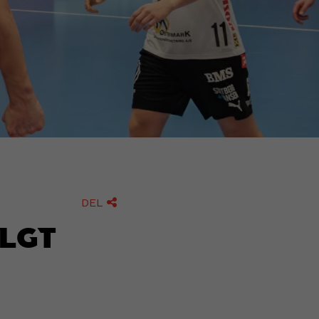
DEL

olgt