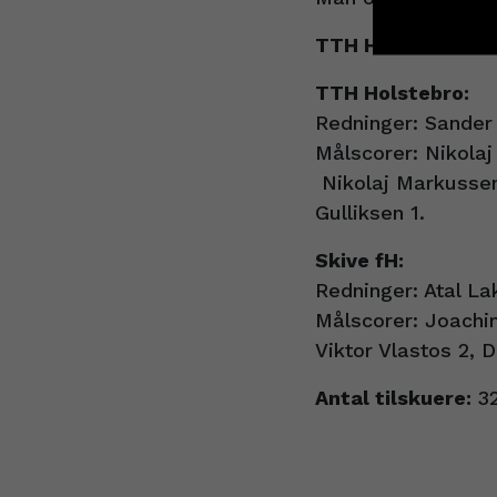
Cookie i
TTH Holstebro # S
TTH Holstebro:
Redninger: Sander
Målscorer: Nikolaj
Nikolaj Markussen
Gulliksen 1.
Skive fH:
Redninger: Atal L
Målscorer: Joachi
Viktor Vlastos 2, 
Antal tilskuere:
32