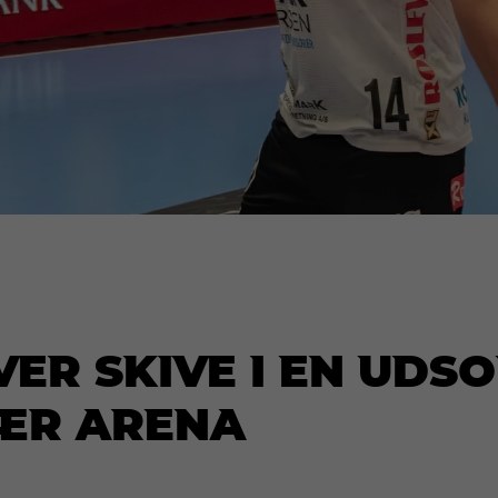
ver Skive i en uds
ær Arena