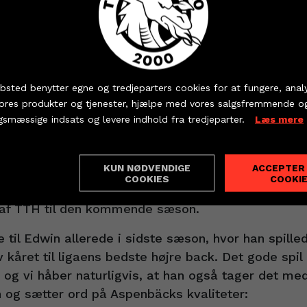
på det svenske udviklingslandshold.
ser særligt frem til én ting:
 dine billetter og sæsonkort - eller hent dine partnerbille
 besøgte Holstebro, så jeg, hvordan byen bakker o
bsted benytter egne og tredjeparters cookies for at fungere, anal
rena er. Jeg glæder mig rigtig meget til at spille d
vores produkter og tjenester, hjælpe med vores salgsfremmende o
ferien, og jeg vil gøre mit bedste for at skabe god
KØB BILLET
PARTNERBILLETTER
gsmæssige indsats og levere indhold fra tredjeparter.
Læs mere
Edwin Aspenbäck.
 duel spiller med masser af passion’
KUN NØDVENDIGE
ACCEPTER
ndstillinger
COOKIES
COOKI
tlason deler begejstringen over, at den eftertragt
l af TTH til den kommende sæson.
til Edwin allerede i sidste sæson, hvor han spilled
året til ligaens bedste højre back. Det gode spil
 og vi håber naturligvis, at han også tager det med
 og sætter ord på Aspenbäcks kvaliteter: