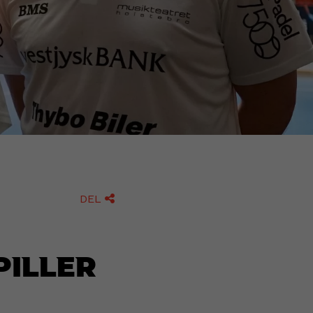
DEL

iller