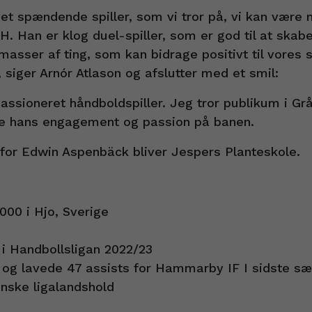
t spændende spiller, som vi tror på, vi kan være m
H. Han er klog duel-spiller, som er god til at skabe 
ser af ting, som kan bidrage positivt til vores sp
iger Arnór Atlason og afslutter med et smil:
passioneret håndboldspiller. Jeg tror publikum i Gr
ke hans engagement og passion på banen.
 for Edwin Aspenbäck bliver Jespers Planteskole.
2000 i Hjo, Sverige
 i Handbollsligan 2022/23
 og lavede 47 assists for Hammarby IF I sidste s
enske ligalandshold