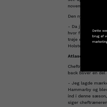
november var med 
Den nye højre back 
Køb
- Da jeg tidligere
Dette we
hvor fed Gråkjær A
brug af 
trøje efter sommer
marketin
Holstebro, siger 
Atlason: ’En stærk
Cookie i
Cheftræner Arnór A
back bliver en de
- Jeg lagde mærke 
Hammarby og blev k
ind i denne sæson,
siger cheftræneren