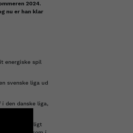
 sommeren 2024.
og nu er han klar
t energiske spil
en svenske liga ud
 i den danske liga,
 flot sportsligt
n Aspenbäck, som i