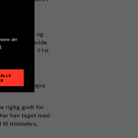
tter
p om klubben, og
ysere din
erinde i den hvide
g
e resultater i TTH
 ALLE
ES
ede svenske højre
e rigtig godt for
 har han taget med
 til Holstebro,