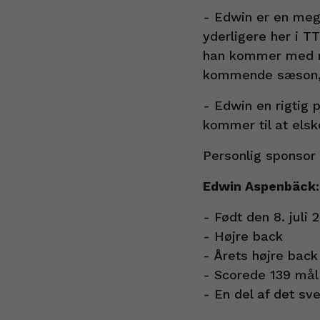
- Edwin er en mege
yderligere her i TT
han kommer med mas
kommende sæson, s
- Edwin en rigtig 
kommer til at els
Personlig sponsor
Edwin Aspenbäck:
- Født den 8. juli 
- Højre back
- Årets højre back
- Scorede 139 mål
- En del af det sv