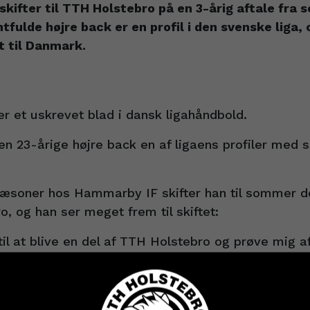
kifter til TTH Holstebro på en 3-årig aftale fra
tfulde højre back er en profil i den svenske liga, 
et til Danmark.
r et uskrevet blad i dansk ligahåndbold.
en 23-årige højre back en af ligaens profiler med si
sæsoner hos Hammarby IF skifter han til sommer d
 og han ser meget frem til skiftet:
il at blive en del af TTH Holstebro og prøve mig af
enbäck og uddyber:
H Holstebro, fordi det er en spændende klub med et
ar gode muligheder for at udvikle mig, siger Edwi