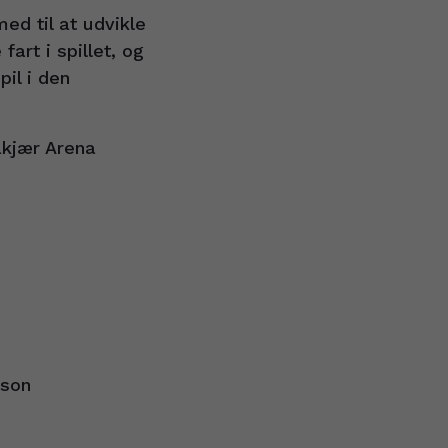
ed til at udvikle
fart i spillet, og
il i den
åkjær Arena
æson