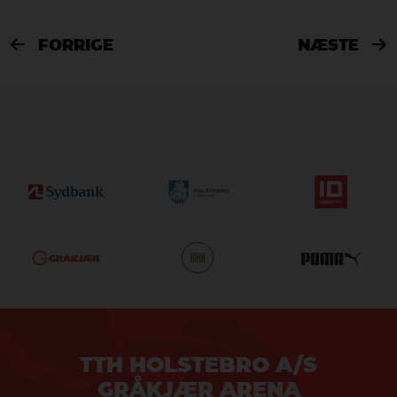
FORRIGE
NÆSTE


TTH HOLSTEBRO A/S
GRÅKJÆR ARENA