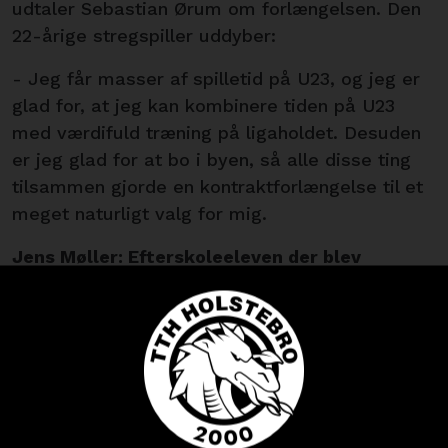
udtaler Sebastian Ørum om forlængelsen. Den
22-årige stregspiller uddyber:
- Jeg får masser af spilletid på U23, og jeg er
glad for, at jeg kan kombinere tiden på U23
med værdifuld træning på ligaholdet. Desuden
er jeg glad for at bo i byen, så alle disse ting
tilsammen gjorde en kontraktforlængelse til et
meget naturligt valg for mig.
Jens Møller: Efterskoleeleven der blev
ligaspiller
Højre fløjen Jens Møller har været en del af
Holstebro Elitesport og TTH Ungdom de
seneste fire år.
Kunne en TTH
Et ophold på Idrætsefterskolen Lægården i
spillertrøje friste?
Køb dine billetter og