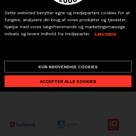
Køb dine billetter og
TILLAD COOKIES
Skriv dig op til vores nyhedsbrev og deltag
sæsonkort - eller hent
automatisk i vores månedlige konkurrence!
Dette websted benytter egne og tredjeparters cookies for at
dine partnerbilletter
fungere, analysere din brug af vores produkter og tjenester,
LÆS MERE OM COOKIES
Email
hjælpe med vores salgsfremmende og marketingsmæssige
indsats og levere indhold fra tredjeparter.
Læs mere
KØB BILLET
Ja selvfølgelig!
PARTNERBILLETTER
Cookie indstillinger
KUN NØDVENDIGE COOKIES
FORRIGE
NÆSTE


ACCEPTER ALLE COOKIES