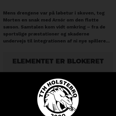
Mens drengene var på løbetur i skoven, tog
Morten en snak med Arnór om den flotte
sæson. Samtalen kom vidt omkring – fra de
sportslige præstationer og skaderne
undervejs til integrationen af ni nye spillere...
Elementet er blokeret
Adgangen til elementet er blevet begrænset, da
du ikke har accepteret de påkrævede cookies.
Denne foranstaltning er truffet for at overholde
gældende databeskyttelseslovgivning. Du kan få
adgang til elementet ved at acceptere cookies
for elementet.
Kunne en TTH
spillertrøje friste?