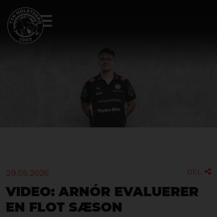
DEL
29.05.2026

VIDEO: Arnór evaluerer
en flot sæson