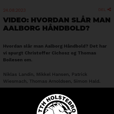
DEL
24.08.2023

Video: Hvordan slår man
Aalborg Håndbold?
Hvordan slår man Aalborg Håndbold? Det har
vi spurgt Christoffer Cichosz og Thomas
Boilesen om.
Niklas Landin, Mikkel Hansen, Patrick
Wiesmach, Thomas Arnoldsen, Simon Hald.
Det er blot nogle af de store navne, der er på
holdkortet, når Aalborg Håndbold gæster
Gråkjær Arena på søndag.