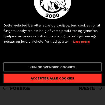
Men hvordan slår man sådan et stjernespækket
hold? Det har vi spurgt Christoffer Cichosz og
Kunne en TTH
spillertrøje friste?
Thomas Boilesen om.
Køb dine billetter og
Skriv dig op til vores nyhedsbrev og deltag
sæsonkort - eller hent
automatisk i vores månedlige konkurrence!
Du kan stadig nå at købe billet til kampen
ved
Dette websted benytter egne og tredjeparters cookies for at
dine partnerbilletter
fungere, analysere din brug af vores produkter og tjenester,
at klikke her.
Email
hjælpe med vores salgsfremmende og marketingsmæssige
indsats og levere indhold fra tredjeparter.
Læs mere
KØB BILLET
Ja selvfølgelig!
PARTNERBILLETTER
Cookie indstillinger
KUN NØDVENDIGE COOKIES
ACCEPTER ALLE COOKIES
FORRIGE
NÆSTE

