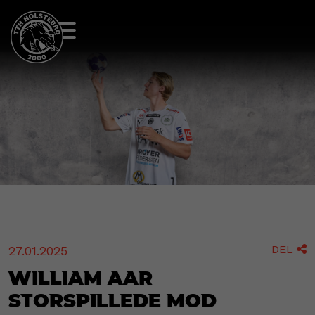
DEL
27.01.2025

William Aar
storspillede mod