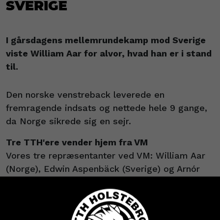
Sverige
I gårsdagens mellemrundekamp mod Sverige
viste William Aar for alvor, hvad han er i stand
til.
Den norske venstreback leverede en
fremragende indsats og nettede hele 9 gange,
da Norge sikrede sig en sejr.
Tre TTH'ere vender hjem fra VM
Vores tre repræsentanter ved VM: William Aar
(Norge), Edwin Aspenbäck (Sverige) og Arnór
Atlason (Island) er desværre alle ude af
turneringen, da ingen af deres respektive
landshold gik videre til kvartfinalerne.