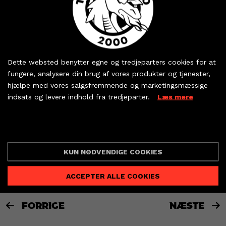
Vi ser frem til at byde dem velkommen tilbage
til TTH Holstebro i den kommende uge og er
stolte over, at de har repræsenteret deres
Køb dine billetter og
landshold ved slutrunden.
sæsonkort - eller hent
Dette websted benytter egne og tredjeparters cookies for at
dine partnerbilletter
Personlig sponsor for William Aar er Krøyer
fungere, analysere din brug af vores produkter og tjenester,
Pedersen:
hjælpe med vores salgsfremmende og marketingsmæssige
indsats og levere indhold fra tredjeparter.
Læs mere
KØB BILLET
PARTNERBILLETTER
Cookie indstillinger
KUN NØDVENDIGE COOKIES
ACCEPTER ALLE COOKIES
FORRIGE
NÆSTE

