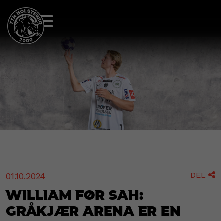
DEL
01.10.2024

William før SAH:
Gråkjær Arena er en