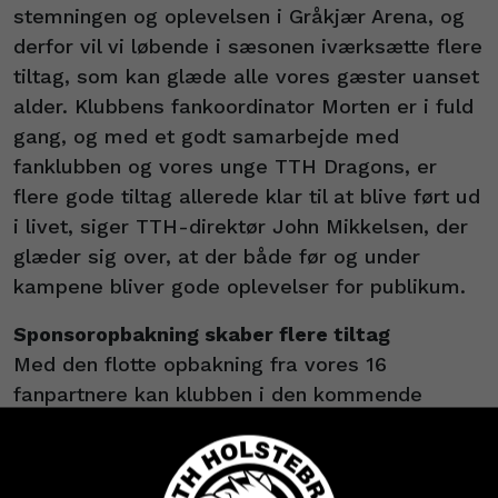
stemningen og oplevelsen i Gråkjær Arena, og
derfor vil vi løbende i sæsonen iværksætte flere
tiltag, som kan glæde alle vores gæster uanset
alder. Klubbens fankoordinator Morten er i fuld
gang, og med et godt samarbejde med
fanklubben og vores unge TTH Dragons, er
flere gode tiltag allerede klar til at blive ført ud
i livet, siger TTH-direktør John Mikkelsen, der
glæder sig over, at der både før og under
kampene bliver gode oplevelser for publikum.
Sponsoropbakning skaber flere tiltag
Med den flotte opbakning fra vores 16
fanpartnere kan klubben i den kommende
sæson tilbyde flere fantiltag. Early Bird-
billetpriser, fanspisning og livemusik til
hjemmekampe, ekstra tiltag til de unge fans og