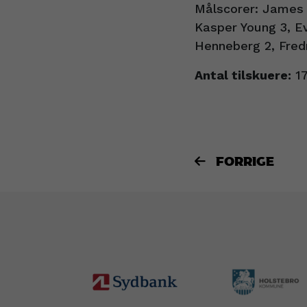
Målscorer: James 
Kasper Young 3, Ev
Henneberg 2, Fredr
Antal tilskuere:
1
FORRIGE
