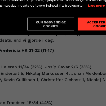
ter 7-mod-6 rigtig godt og straffer vores fejl. Vi l
KØB BILLET
PARTNERBILLETTER
gsmæssige indsats og levere indhold fra tredjeparter.
Læs mere
 det bliver straffet med det samme, når man møder
g skal Meklenborg og holdkammeraterne i aktion ig
KUN NØDVENDIGE
ACCEPTER
afgøres i SønderjyskE.
ndstillinger
COOKIES
COOKI
så må vi hurtig indstille os på SønderjyskE. Der sk
sats, end vi gjorde i dag.
redericia HK 21-32 (11-17)
 Heieren 11/34 (32%), Josip Cavar 2/6 (33%)
 Enderleit 5, Nikolaj Markussen 4, Johan Meklenbo
2, Kevin Gulliksen 1, Christoffer Cichosz 1, Nicolaj
ian Frandsen 15/34 (44%)