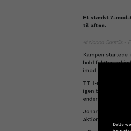
Et stærkt 7-mod-6
til aften.
Af Nanna Gantriis - 
Kampen startede i
hold fulgtes ad in
imod TTHs 7-mod-6
TTH-mandskabet st
igen bed Fredericia
ender det med en s
Johan Meklenborg 
Køb
aktioner i angrebe
Dette we
brug af 