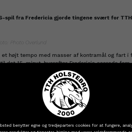
-spil fra Fredericia gjorde tingene svært for T
Foto: Photo Overlund
 et højt tempo med masser af kontramål og fart i 
dtil det 15. minut, hvorefter Fredericia scorede fe
-forsvar og gik til pause med en føring på seks 
artede 2. halvleg godt, og spiste sig ind på udeh
 fra sig og viste, hvorfor de ligger i toppen af Her
ejr til Fredericia på 32-21.
blev kåret til Man of the Match by Mr. Arthur med 
 dine billetter og sæsonkort - eller hent dine partnerbille
t.
bsted benytter egne og tredjeparters cookies for at fungere, anal
vores produkter og tjenester, hjælpe med vores salgsfremmende o