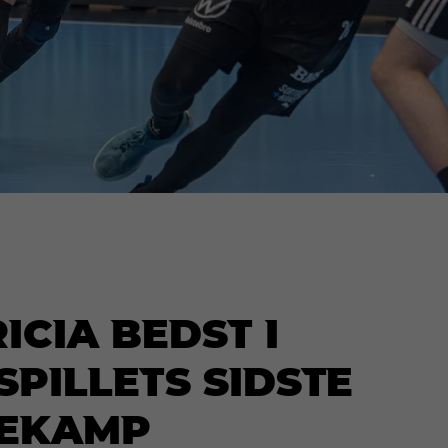
icia bedst i
pillets sidste
ekamp