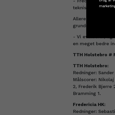
- Fredericia udnyt
marketin
tekniske fejl, og
Allerede på lørda
grundspillet skal 
Cookie i
- Vi evaluerer, og 
en meget bedre ind
TTH Holstebro # F
TTH Holstebro:
Redninger: Sander
Målscorer: Nikolaj
2, Frederik Bjerre 
Bramming 1.
Fredericia HK:
Redninger: Sebast