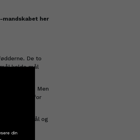
TH-mandskabet her
fødderne. De to
m mål kolde mål
mål.
oldets føring. Men
religaen. Derfor
flere gode mål og
tter
ysere din
g