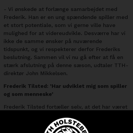
- Vi ønskede at forlænge samarbejdet med
Frederik. Han er en ung spændende spiller med
et stort potentiale, som vi gerne ville have
mulighed for at videreudvikle. Desværre har vi
ikke de samme ønsker på nuværende
tidspunkt, og vi respekterer derfor Frederiks
beslutning. Sammen vil vi nu gå efter at få en
stærk afslutning på denne sæson, udtaler TTH-
direktør John Mikkelsen.
Frederik Tilsted: ’Har udviklet mig som spiller
og som menneske’
Frederik Tilsted fortæller selv, at det har været
en svær beslutning at forlade klubben:
- Jeg har lært meget i min tid i TTH Holstebro.