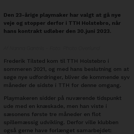
Den 23-årige playmaker har valgt at gå nye
veje og stopper derfor i TTH Holstebro, når
hans kontrakt udløber den 30.juni 2023.
Af Nanna Gantriis - Foto: Photo Overlund
Frederik Tilsted kom til TTH Holstebro i
sommeren 2021, og med hans beslutning om at
søge nye udfordringer, bliver de kommende syv
måneder de sidste i TTH for denne omgang.
Playmakeren sidder på nuværende tidspunkt
ude med en knæskade, men han viste i
sæsonens første tre måneder en flot
spillemæssig udvikling. Derfor ville klubben
også gerne have forlænget samarbejdet: