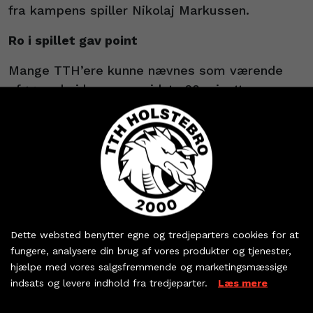
fra kampens spiller Nikolaj Markussen.
Ro i spillet gav point
Mange TTH’ere kunne nævnes som værende
afgørende i kampens sidste 20 minutter:
Allan Damgaard, Dan Beck-Hansen, Josip
Cavar , Johan Meklenborg og ikke mindst
Nikolaj Markussen, der med 7 mål på 7 forsøg
og 7 assists spillede med stor rutine og ro:
- Vi er forberedte og ved hvad vi skal, da
Køb dine billetter og
kampen går ind i sin afgørende fase. Josip
sæsonkort - eller hent
Dette websted benytter egne og tredjeparters cookies for at
tager et par bolde og vi kommer til nogle fine
dine partnerbilletter
fungere, analysere din brug af vores produkter og tjenester,
afslutninger i den anden ende. Der er en anden
hjælpe med vores salgsfremmende og marketingsmæssige
ro i vores spil nu, end der var i foråret, og det
indsats og levere indhold fra tredjeparter.
Læs mere
KØB BILLET
kunne mærkes i dag.