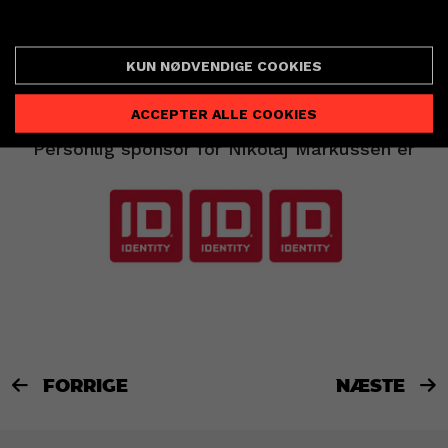
PARTNERBILLETTER
Cookie indstillinger
Næste hjemmekamp er torsdag den 8.
december, hvor vi slutter året af med nabobrag
KUN NØDVENDIGE COOKIES
mod Lemvig-Thyborøn Håndbold. Bestil dine
billetter
ved at klikke her.
ACCEPTER ALLE COOKIES
Personlig sponsor for Nikolaj Markussen er
FORRIGE
NÆSTE

