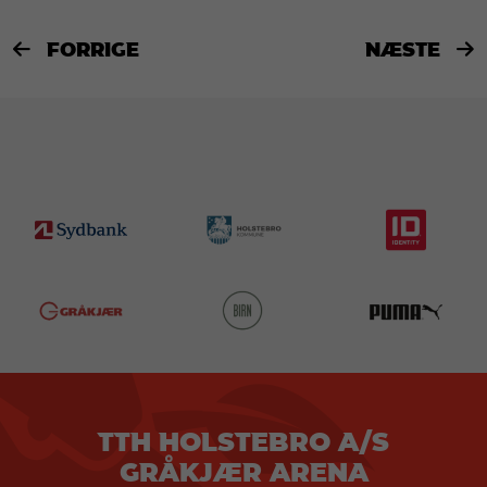
FORRIGE
NÆSTE


TTH HOLSTEBRO A/S
GRÅKJÆR ARENA