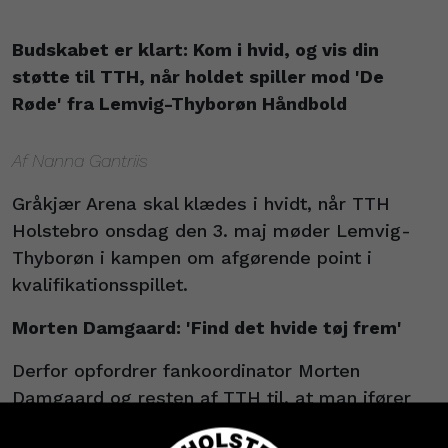
Budskabet er klart: Kom i hvid, og vis din
støtte til TTH, når holdet spiller mod 'De
Røde' fra Lemvig-Thyborøn Håndbold
Af Nanna Gantriis
Gråkjær Arena skal klædes i hvidt, når TTH
Holstebro onsdag den 3. maj møder Lemvig-
Thyborøn i kampen om afgørende point i
kvalifikationsspillet.
Morten Damgaard: 'Find det hvide tøj frem'
Derfor opfordrer fankoordinator Morten
Damgaard og resten af TTH til, at man ifører
sig hvidt tøj til kampen næste onsdag: