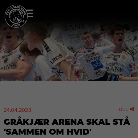
DEL
24.04.2023

Gråkjær Arena skal stå
'sammen om hvid'