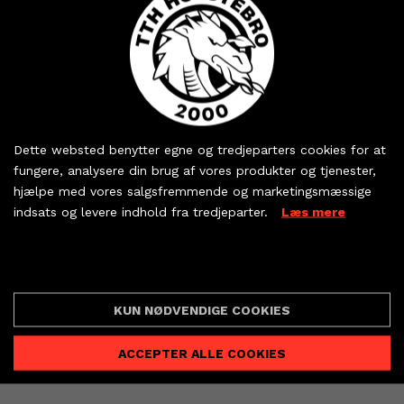
- Vi vil i fællesskab gøre Gråkjær Arena hvid, så
vi kan skabe en fed atmosfære mod Lemvig-
Thyborøn. Vi ved alle, at en fyldt Gråkjær Arena
kan noget helt specielt, og det er denne
stemning, vi jagter næste onsdag.
Køb dine billetter og
sæsonkort - eller hent
Dette websted benytter egne og tredjeparters cookies for at
Så find den hvide T-shirt, den hvide skjorte
dine partnerbilletter
fungere, analysere din brug af vores produkter og tjenester,
eller det stribede halstørklæde frem og støt
hjælpe med vores salgsfremmende og marketingsmæssige
TTH onsdag den 3. maj mod Lemvig-Thyborøn
indsats og levere indhold fra tredjeparter.
Læs mere
KØB BILLET
Håndbold.
PARTNERBILLETTER
Cookie indstillinger
KUN NØDVENDIGE COOKIES
ACCEPTER ALLE COOKIES