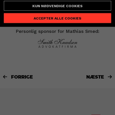
Lyng-hallen, når TTH Holstebro lørdag
KUN NØDVENDIGE COOKIES
eftermiddag jagter en god start på ligaforåret i
ACCEPTER ALLE COOKIES
Bambuni Herreligaen.
Personlig sponsor for Mathias Smed:
FORRIGE
NÆSTE

