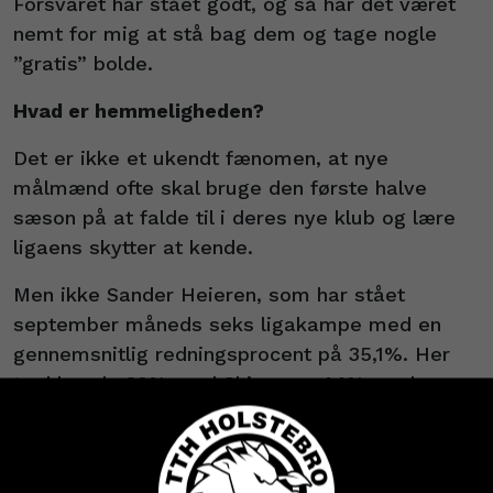
Forsvaret har stået godt, og så har det været
nemt for mig at stå bag dem og tage nogle
”gratis” bolde.
Hvad er hemmeligheden?
Det er ikke et ukendt fænomen, at nye
målmænd ofte skal bruge den første halve
sæson på at falde til i deres nye klub og lære
ligaens skytter at kende.
Men ikke Sander Heieren, som har stået
september måneds seks ligakampe med en
gennemsnitlig redningsprocent på 35,1%. Her
trækker de 39% mod Skjern og 44% mod
Lemvig-Thyborøn op i regnestykket og placerer
nordmanden som den tredjebedste målmand i
ligaen efter 6. spillerunde. Men hvad er