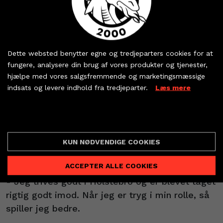
hemmeligheden bag?
- Vi har en dygtig målmandstræner i Søren
Køb dine billetter og
Rasmussen, som hjælper mig rigtig godt med
sæsonkort - eller hent
at lære spillerne at kende. Og så synes jeg, at
Dette websted benytter egne og tredjeparters cookies for at
dine partnerbilletter
fungere, analysere din brug af vores produkter og tjenester,
Josip og jeg har en god kommunikation med
hjælpe med vores salgsfremmende og marketingsmæssige
forsvaret, så vi får de skud, vi gerne vil have.
indsats og levere indhold fra tredjeparter.
Læs mere
Det gør mine arbejdsbetingelser langt bedre,
KØB BILLET
siger Sander Heieren og flytter fokus over på
PARTNERBILLETTER
Cookie indstillinger
de mere menneskelige værdier. For disse er
lige så vigtige, når man kommer til et nyt land,
KUN NØDVENDIGE COOKIES
på en ny arbejdsplads med nye kollegaer væk
fra familien, vennerne og kæresten.
ACCEPTER ALLE COOKIES
- Jeg trives godt i Holstebro og er blevet taget
rigtig godt imod. Når jeg er tryg i min rolle, så
spiller jeg bedre.