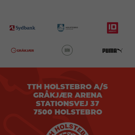
TTH HOLSTEBRO A/S
GRÅKJÆR ARENA
STATIONSVEJ 37
7500 HOLSTEBRO