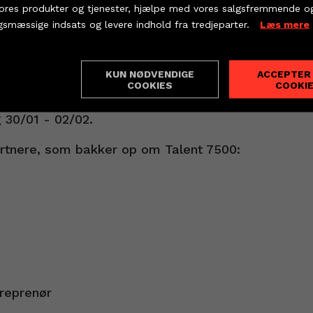
vores produkter og tjenester, hjælpe med vores salgsfremmende o
KØB BILLET
PARTNERBILLETTER
ent 7500 får Rasmus Sandholm og Emil Hansen opt
gsmæssige indsats og levere indhold fra tredjeparter.
Læs mere
e udvikling. Programmet giver dem blandt andet adg
ngsforløb, mentalt og fysisk fokus samt muligheden 
KUN NØDVENDIGE
ACCEPTER
ndstillinger
 spillere har allerede vist deres værd ved at spill
COOKIES
COOKI
old og deltaget i flere ligatræninger. Ligeledes er
ng 30/01 - 02/02.
artnere, som bakker op om Talent 7500:
reprenør