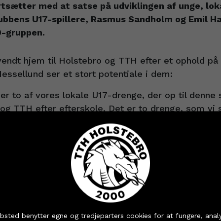
tsætter med at satse på udviklingen af unge, loka
lubbens U17-spillere, Rasmus Sandholm og Emil Ha
0-gruppen.
vendt hjem til Holstebro og TTH efter et ophold på 
essellund ser et stort potentiale i dem:
r to af vores lokale U17-drenge, der op til denne
 og TTH efter efterskole. Det er to drenge, som vi s
remtiden. Begge er bagspillere, men vigtigst – tovej
ge forsvarsspillere.
older de ret forskellige kompetencer angrebsmæssi
d sit enorme overblik og skud fra distancen, imen
il er ubehagelig for de fleste forsvarsspillere i duel
deres udvikling som en del af Talent 7500, udtaler 
 dine billetter og sæsonkort - eller hent dine partnerbille
bsted benytter egne og tredjeparters cookies for at fungere, anal
-talenter med optimale betingelser