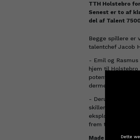
TTH Holstebro for
Senest er to af k
del af Talent 750
Begge spillere er 
talentchef Jacob H
- Emil og Rasmus e
hjem til Holstebro
potentiale i for f
dermed også dygti
- Derudover indeh
skiller sig ud me
eksplosive spillest
frem til at følge 
Køb
Dette we
Made in Holstebro