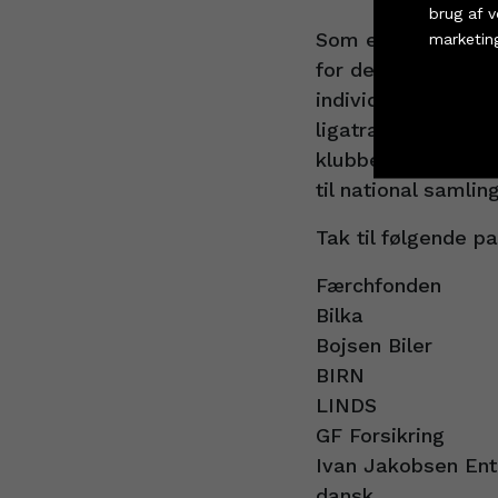
brug af 
Som en del af Tal
marketin
for deres fortsatt
individuelle træni
Cookie i
ligatræning. Begge
klubbens U19 ligah
til national samli
Tak til følgende p
Færchfonden
Bilka
Bojsen Biler
BIRN
LINDS
GF Forsikring
Ivan Jakobsen Ent
dansk