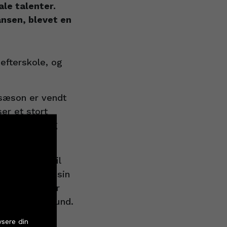
le talenter.
nsen, blevet en
efterskole, og
 sæson er vendt
er et stort
sspillere – og
gt, hvor Emil
s Rasmus med sin
spillet. Vi ser
Jacob Hessellund.
tter
ysere din