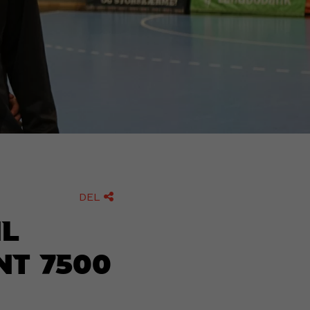
DEL

il
nt 7500