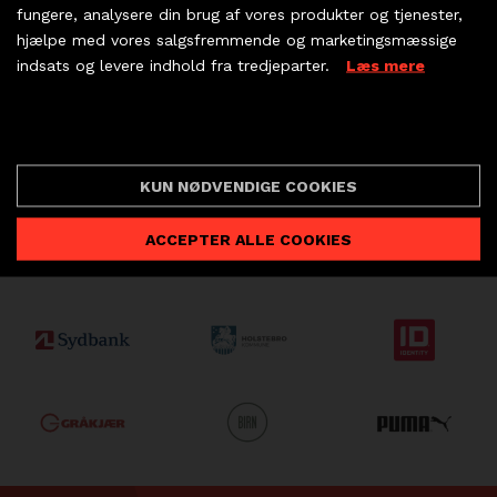
dine partnerbilletter
LÆS TIME-OUT HER
fungere, analysere din brug af vores produkter og tjenester,
Email
hjælpe med vores salgsfremmende og marketingsmæssige
indsats og levere indhold fra tredjeparter.
Læs mere
KØB BILLET
Ja selvfølgelig!
PARTNERBILLETTER
Cookie indstillinger
FORRIGE
NÆSTE


KUN NØDVENDIGE COOKIES
ACCEPTER ALLE COOKIES