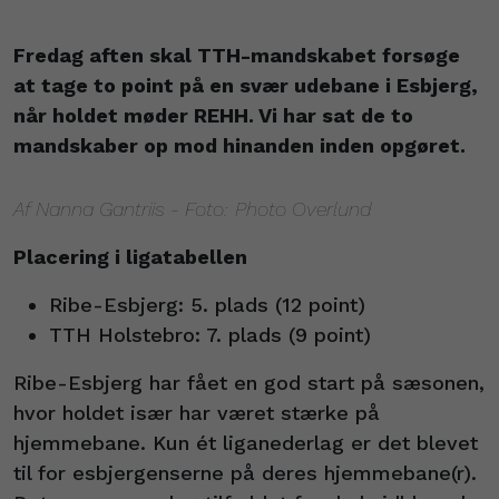
Fredag aften skal TTH-mandskabet forsøge
at tage to point på en svær udebane i Esbjerg,
når holdet møder REHH. Vi har sat de to
mandskaber op mod hinanden inden opgøret.
Af Nanna Gantriis - Foto: Photo Overlund
Placering i ligatabellen
Ribe-Esbjerg: 5. plads (12 point)
TTH Holstebro: 7. plads (9 point)
Ribe-Esbjerg har fået en god start på sæsonen,
hvor holdet især har været stærke på
hjemmebane. Kun ét liganederlag er det blevet
til for esbjergenserne på deres hjemmebane(r).