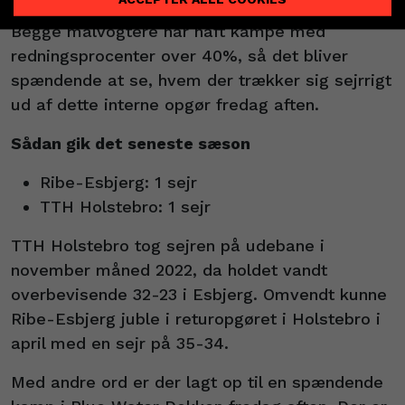
svenske Niklas Kraft og norske Sander Heieren.
Begge målvogtere har haft kampe med
redningsprocenter over 40%, så det bliver
spændende at se, hvem der trækker sig sejrrigt
ud af dette interne opgør fredag aften.
Sådan gik det seneste sæson
Ribe-Esbjerg: 1 sejr
TTH Holstebro: 1 sejr
TTH Holstebro tog sejren på udebane i
november måned 2022, da holdet vandt
overbevisende 32-23 i Esbjerg. Omvendt kunne
Ribe-Esbjerg juble i returopgøret i Holstebro i
april med en sejr på 35-34.
Med andre ord er der lagt op til en spændende