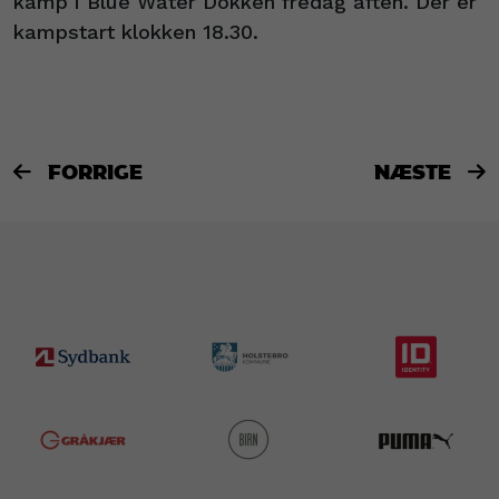
kamp i Blue Water Dokken fredag aften. Der er
kampstart klokken 18.30.
FORRIGE
NÆSTE

