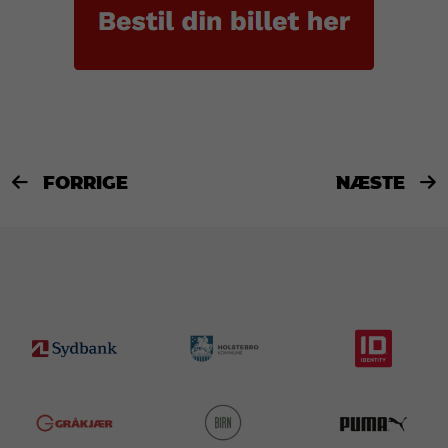
FORRIGE
NÆSTE

