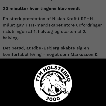
20 minutter hvor tingene blev vendt
En stærk præstation af Niklas Kraft i REHH-
målet gav TTH-mandskabet store udfordringer
i slutningen af 1. halvleg og starten af 2.
halvleg.
Det betød, at Ribe-Esbjerg skabte sig en
komfortabel føring - noget som Markussen &
co. ikke ville have hængende på sig.
- Vi var på ingen måde tilfreds med resultatet,
da der var 20 minutter tilbage af kampen. Så
selvom vi er skuffede over nederlaget, synes
jeg omvendt, at vi får vendt tingene og får
noget ud af kampen i de sidste 20 minutter.
Køb dine billetter og
Comebacket kom bare for sent, afsluttede
sæsonkort - eller hent