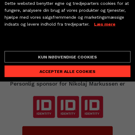
Dette websted benytter egne og tredjeparters cookies for at
Nikolaj Markussen.
dine partnerbilletter
fungere, analysere din brug af vores produkter og tjenester,
TTH-mandskabet fik begrænset nederlaget til
hjælpe med vores salgsfremmende og marketingsmæssige
indsats og levere indhold fra tredjeparter.
Læs mere
tre mål, 29-32, hvilket kan vise sig at være
KØB BILLET
værdifuldt, når ligaregnskabet skal gøres op til
foråret.
PARTNERBILLETTER
Cookie indstillinger
Næste hjemmekamp er torsdag den 16.
KUN NØDVENDIGE COOKIES
november, når vi skal have ’Alle mand i
Arena’en’ mod Nordsjælland Håndbold.
ACCEPTER ALLE COOKIES
Personlig sponsor for Nikolaj Markussen er