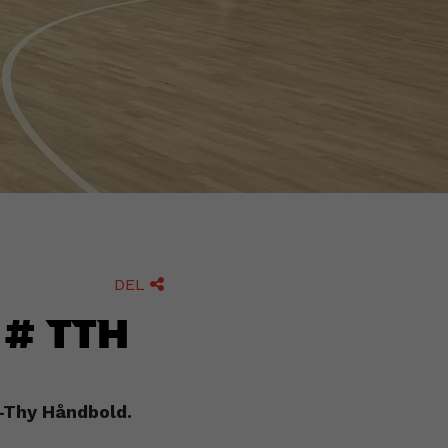
DEL

# TTH
-Thy Håndbold.