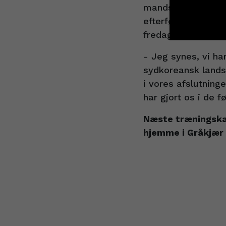
mandskabet. Mand
Cookie i
efterfølgende en t
fredagens kamp m
- Jeg synes, vi ha
sydkoreansk lands
i vores afslutninge
har gjort os i de 
Næste træningska
hjemme i Gråkjær