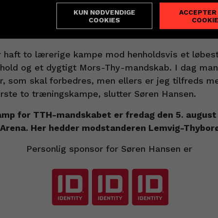
ag trænede holdet med Sydkoreas landshold og sp
KUN NØDVENDIGE
ACCEPTER
ndstillinger
ræningskamp á 3x20 minutter. Her blev det til en o
COOKIES
COOKI
od Mors-Thy endte med et knebent nederlag på 2
r haft to lærerige kampe mod henholdsvis et løbest
hold og et dygtigt Mors-Thy-mandskab. I dag mangl
r, som skal forbedres, men ellers er jeg tilfreds me
første to træningskampe, slutter Søren Hansen.
mp for TTH-mandskabet er fredag den 5. august 
 Arena. Her hedder modstanderen Lemvig-Thybor
Personlig sponsor for Søren Hansen er