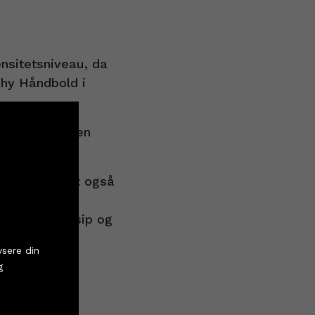
ensitetsniveau, da
hy Håndbold i
 fortæller Søren
pe handler det også
ere fungerer
 minutter, Josip og
tter
 meget tid på
ysere din
 kan.
g
-