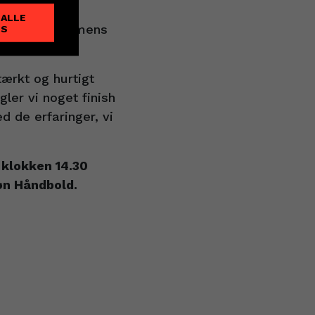
illede
 ALLE
ttemålssejr, mens
ES
9-28.
ærkt og hurtigt
er vi noget finish
d de erfaringer, vi
klokken 14.30
øn Håndbold.