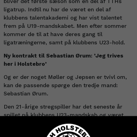
bliver det første sæson som en del af TTHs
ligatrup. Indtil nu har de været en del af
klubbens talentakademi og har vist talentet
frem på U19-mandskabet. Men efter sommer
kommer de til at have deres gang til
ligatræningerne, samt på klubbens U23-hold.
Ny kontrakt til Sebastian Ørum: ’Jeg trives
her i Holstebro’
Og er der noget Møller og Jepsen er tvivl om,
kan de passende spørge den tredje mand:
Sebastian Ørum.
Den 21-årige stregspiller har det seneste år
spillet på klubbens U23-mandskab og været
med omkring ligaholdet til træning og kamp.
Det vil han også være til den kommende sæson,