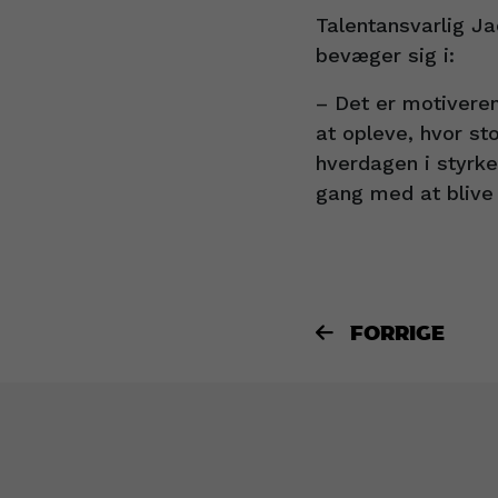
Talentansvarlig J
bevæger sig i:
– Det er motiveren
at opleve, hvor st
hverdagen i styrke
gang med at blive 
FORRIGE
