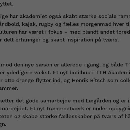
yttet.
lige har akademiet også skabt stærke sociale ra
ndbold, kajak, rugby og fælles morgenmad hver ti
lturen har været i fokus – med blandt andet fored
ar delt erfaringer og skabt inspiration på tværs.
mod den nye sæson er allerede i gang, og både 
r yderligere vækst. Et nyt botilbud i TTH Akademie
 otte drenge flytter ind, og Henrik Bitsch som col
rammer.
ætter det gode samarbejde med Lægården og er i
marbejdet. Et nyt trænernetværk er under opbygni
aliteten og skabe stærke fællesskaber på tværs af h
gn.