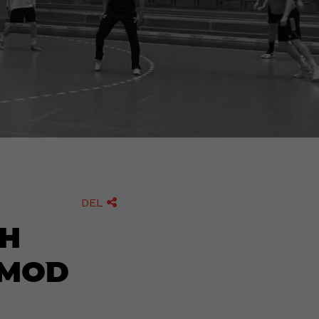
DEL

TH
 mod