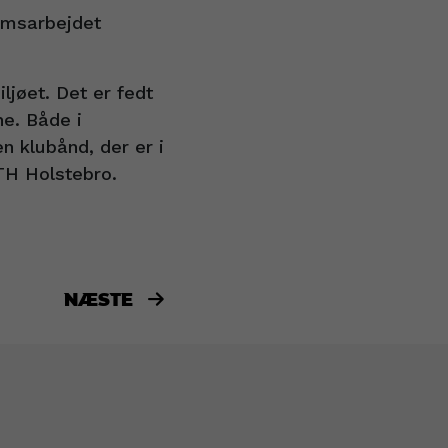
omsarbejdet
jøet. Det er fedt
ne. Både i
n klubånd, der er i
TH Holstebro.
NÆSTE
