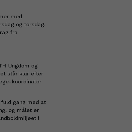
mmer med
rsdag og torsdag.
rag fra
TTH Ungdom og
t står klar efter
lege-koordinator
 fuld gang med at
ng, og målet er
åndboldmiljøet i