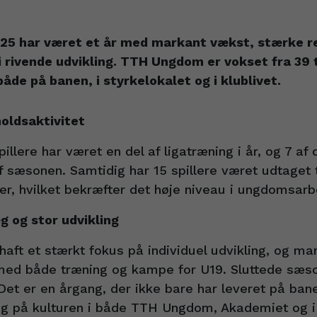
5 har været et år med markant vækst, stærke re
rivende udvikling. TTH Ungdom er vokset fra 39 ti
de på banen, i styrkelokalet og i klublivet.
oldsaktivitet
llere har været en del af ligatræning i år, og 7 af
af sæsonen. Samtidig har 15 spillere været udtaget t
r, hvilket bekræfter det høje niveau i ungdomsarb
g og stor udvikling
aft et stærkt fokus på individuel udvikling, og man
 med både træning og kampe for U19. Sluttede sæs
 Det er en årgang, der ikke bare har leveret på ba
ræg på kulturen i både TTH Ungdom, Akademiet og