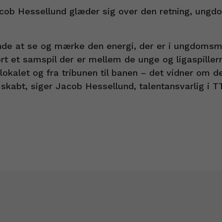
acob Hessellund glæder sig over den retning, ungd
de at se og mærke den energi, der er i ungdomsmil
ort et samspil der er mellem de unge og ligaspiller
lokalet og fra tribunen til banen – det vidner om de
skabt, siger Jacob Hessellund, talentansvarlig i T