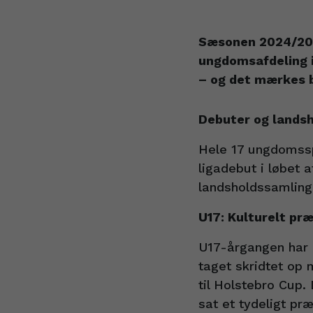
Sæsonen 2024/202
ungdomsafdeling i 
– og det mærkes bå
Debuter og landsh
Hele 17 ungdomsspi
ligadebut i løbet 
landsholdssamlinge
U17: Kulturelt præ
U17-årgangen har h
taget skridtet op
til Holstebro Cup.
sat et tydeligt p