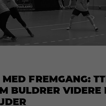
 med fremgang: T
m buldrer videre
øjder