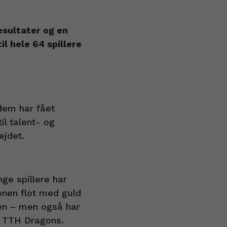
sultater og en
l hele 64 spillere
 dem har fået
il talent- og
ejdet.
ge spillere har
onen flot med guld
nen – men også har
 i TTH Dragons.