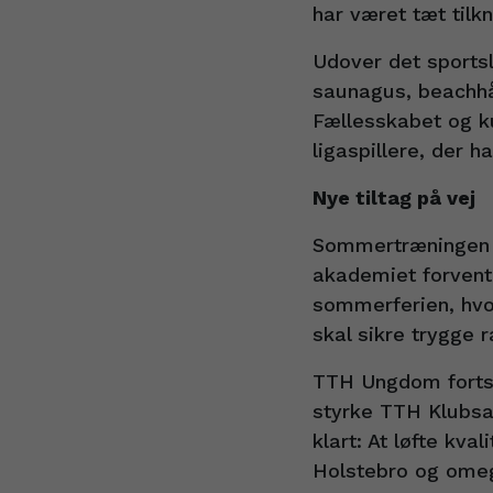
har været tæt tilkn
Udover det sports
saunagus, beachhå
Fællesskabet og ku
ligaspillere, der h
Nye tiltag på vej
Sommertræningen 
akademiet forvente
sommerferien, hvor
skal sikre trygge 
TTH Ungdom forts
styrke TTH Klubsa
klart: At løfte kv
Holstebro og ome