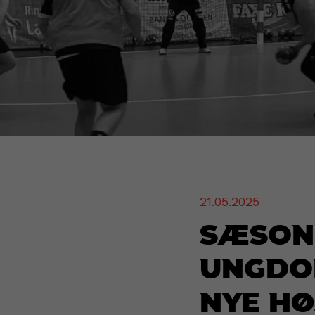
21.05.2025
Sæson
Ungdo
nye h