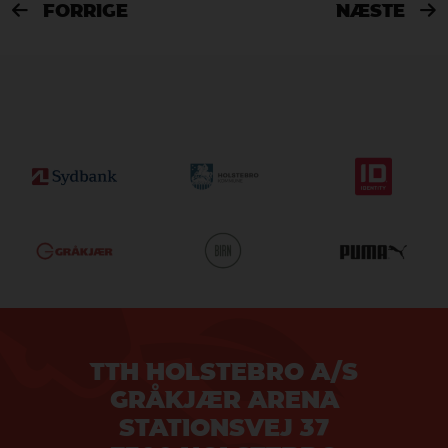
FORRIGE
NÆSTE


TTH HOLSTEBRO A/S
GRÅKJÆR ARENA
STATIONSVEJ 37