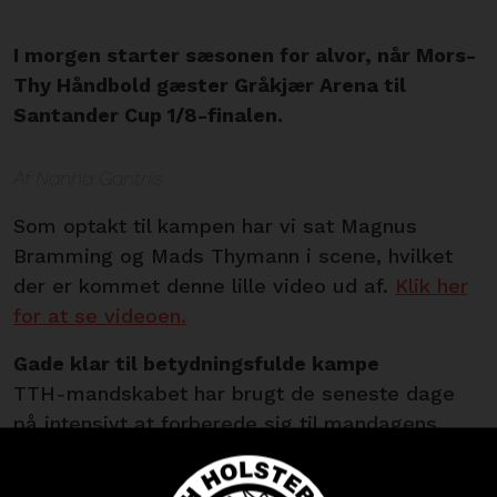
I morgen starter sæsonen for alvor, når Mors-
Thy Håndbold gæster Gråkjær Arena til
Santander Cup 1/8-finalen.
Af Nanna Gantriis
Som optakt til kampen har vi sat Magnus
Bramming og Mads Thymann i scene, hvilket
der er kommet denne lille video ud af.
Klik her
for at se videoen.
Gade klar til betydningsfulde kampe
TTH-mandskabet har brugt de seneste dage
på intensivt at forberede sig til mandagens
pokalbrag, og generelt er der længsel efter at
komme i kamp igen, fortæller Jonas Gade: