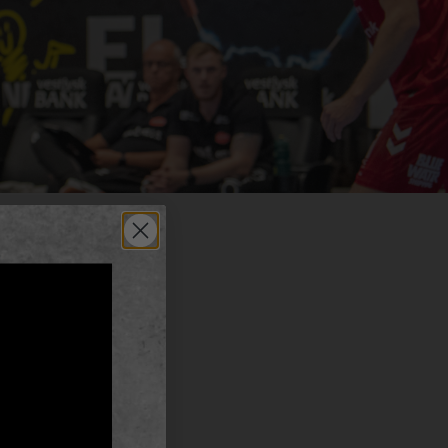
DEL

r
tter