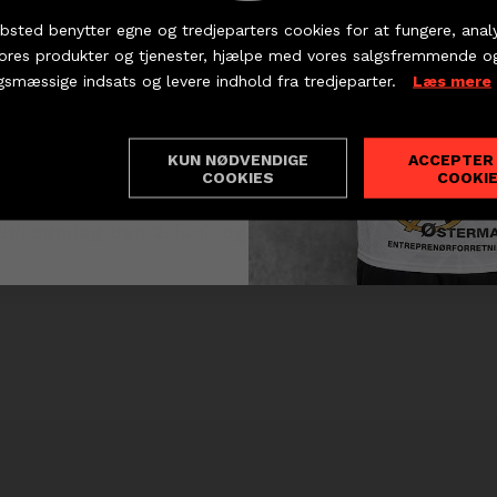
e Nicolaj Nøragers originale spilletrøje? Eller 
bsted benytter egne og tredjeparters cookies for at fungere, anal
et nu, du skal slå til.
vores produkter og tjenester, hjælpe med vores salgsfremmende o
KØB BILLET
PARTNERBILLETTER
gsmæssige indsats og levere indhold fra tredjeparter.
Læs mere
Foto: Photo Overlund
lvfølgelig!
pilletrøjer er nu sat på auktion hos vores samarbe
KUN NØDVENDIGE
ACCEPTER
ndstillinger
COOKIES
COOKI
dtil søndag den 2. juni, og du kan byde
ved at klikk