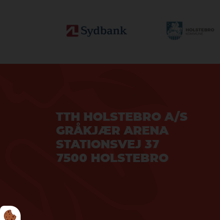
TTH HOLSTEBRO A/S
GRÅKJÆR ARENA
STATIONSVEJ 37
7500 HOLSTEBRO