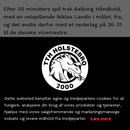
Efter 50 minutters spil trak Aalborg Håndbold,
med en velspillende Niklas Landin i målet, fra,
og det endte derfor med et nederlag på 26-31
til de danske vicemestre.
TTH topscorer blev Jens Møller.
Aalborg venter i pokalen
Aalborg Håndbold er modstanderen igen
søndag den 27. august, når vi møder Landin,
Mikkel Hansen og holdkammeraterne i
Køb dine billetter og
Santander Cup’en. Billetterne sættes til salg på
sæsonkort - eller hent
Dette websted benytter egne og tredjeparters cookies for at
fredag klokken 10.00.
dine partnerbilletter
fungere, analysere din brug af vores produkter og tjenester,
hjælpe med vores salgsfremmende og marketingsmæssige
Næste træningskamp
indsats og levere indhold fra tredjeparter.
Læs mere
KØB BILLET
Næste træningskamp på hjemmebane er