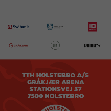
TTH HOLSTEBRO A/S
GRÅKJÆR ARENA
STATIONSVEJ 37
7500 HOLSTEBRO