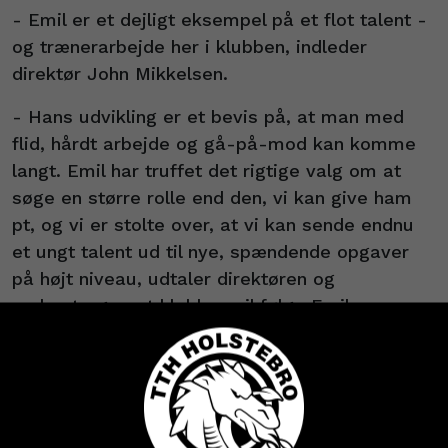
- Emil er et dejligt eksempel på et flot talent -
og trænerarbejde her i klubben, indleder
direktør John Mikkelsen.
- Hans udvikling er et bevis på, at man med
flid, hårdt arbejde og gå-på-mod kan komme
langt. Emil har truffet det rigtige valg om at
søge en større rolle end den, vi kan give ham
pt, og vi er stolte over, at vi kan sende endnu
et ungt talent ud til nye, spændende opgaver
på højt niveau, udtaler direktøren og
understreger, at klubben vil følge Emils
udvikling nøje i de kommende år.
Emil Jensen: ’Tillid gav mig troen’
De seneste 2,5 år i TTH-trøjen har modnet Emil
Jensen, der er glad for, at Søren Hansen, Claus