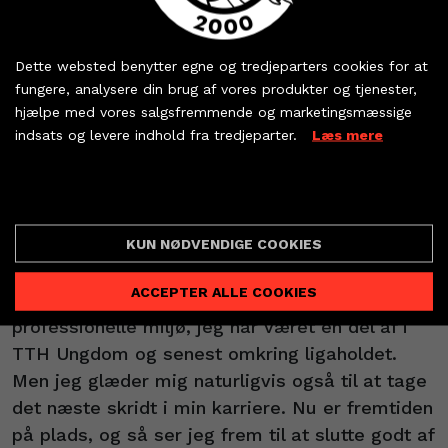
Uhrenholt og ikke mindst talenttræner Anders
Køb dine billetter og
Høj, gav ham chancen tilbage i 2020.
sæsonkort - eller hent
Dette websted benytter egne og tredjeparters cookies for at
dine partnerbilletter
fungere, analysere din brug af vores produkter og tjenester,
- Den tillid og opmærksomhed jeg fik af Søren,
hjælpe med vores salgsfremmende og marketingsmæssige
Claus og Anders vil jeg altid være taknemmelig
indsats og levere indhold fra tredjeparter.
Læs mere
KØB BILLET
for. De har været med til at give mig troen på,
at jeg kunne drive håndbolden til mere, og jeg
PARTNERBILLETTER
Cookie indstillinger
har de seneste år lært rigtig meget - både på
banen og udenfor banen, siger Emil Jensen og
KUN NØDVENDIGE COOKIES
fortsætter:
ACCEPTER ALLE COOKIES
- Jeg kommer til at savne det gode,
professionelle miljø, jeg har været en del af i
TTH Ungdom og senest omkring ligaholdet.
Men jeg glæder mig naturligvis også til at tage
det næste skridt i min karriere. Nu er fremtiden
på plads, og så ser jeg frem til at slutte godt af