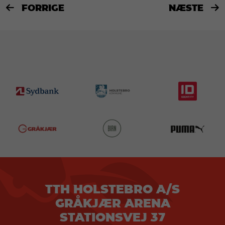
FORRIGE
NÆSTE


TTH HOLSTEBRO A/S
GRÅKJÆR ARENA
STATIONSVEJ 37