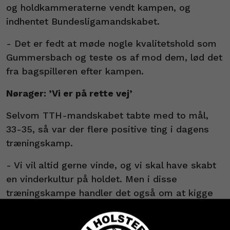
og holdkammeraterne vendt kampen, og
indhentet Bundesligamandskabet.
- Det er fedt at møde nogle kvalitetshold som
Gummersbach og teste os af mod dem, lød det
fra bagspilleren efter kampen.
Nørager: ’Vi er på rette vej’
Selvom TTH-mandskabet tabte med to mål,
33-35, så var der flere positive ting i dagens
træningskamp.
- Vi vil altid gerne vinde, og vi skal have skabt
en vinderkultur på holdet. Men i disse
træningskampe handler det også om at kigge
på spillet. Og ser vi på dét, så synes jeg, vi er
på rette vej, siger Nicolaj Nørager og uddyber: