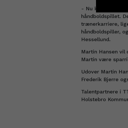
- Nu kender jeg Ma
håndboldspillet. D
trænerkarriere, li
håndboldspiller, o
Hessellund.
Martin Hansen vil
Martin være sparri
Udover Martin Han
Frederik Bjerre o
Talentpartnere i 
Holstebro Kommu