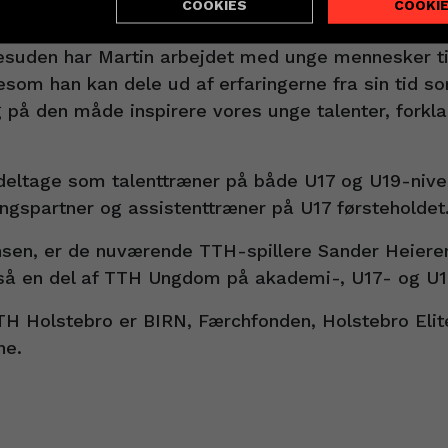
COOKIES
COOKI
rtin fra tidligere, og han har en masse gode ideer 
esuden har Martin arbejdet med unge mennesker tid
gesom han kan dele ud af erfaringerne fra sin tid s
g på den måde inspirere vores unge talenter, forkl
 deltage som talenttræner på både U17 og U19-nive
ngspartner og assistenttræner på U17 førsteholdet
sen, er de nuværende TTH-spillere Sander Heieren
gså en del af TTH Ungdom på akademi-, U17- og U1
TTH Holstebro er BIRN, Færchfonden, Holstebro Elit
ne.