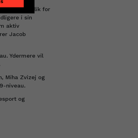
ES
og et godt blik for
ligere i sin
om aktiv
arer Jacob
au. Ydermere vil
.
, Miha Zvizej og
9-niveau.
esport og