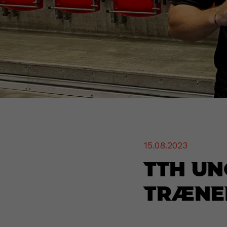
15.08.2023
TTH U
træne