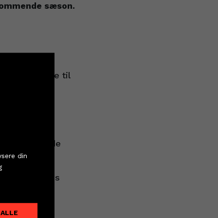
 kommende sæson.
emlig tilbage til
et i Lemvig-
tter
erfaring til de
ysere din
g
taler klubbens
råkjær Arena
 ALLE