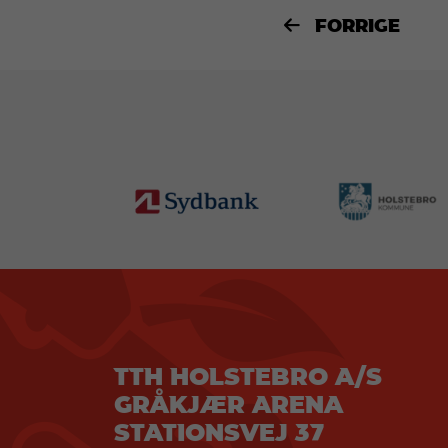
FORRIGE

TTH HOLSTEBRO A/S
GRÅKJÆR ARENA
STATIONSVEJ 37