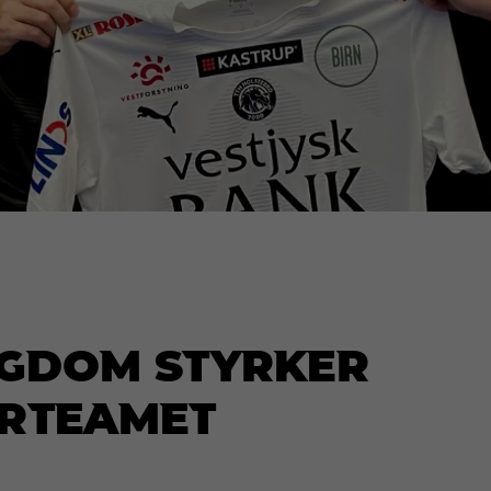
ngdom styrker
rteamet