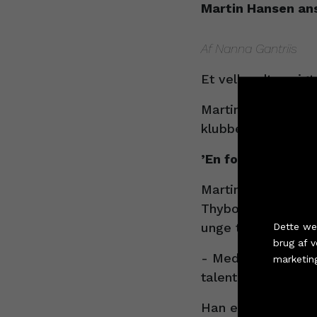
Martin Hansen an
Af Nanna Gantriis
Et velkendt ansigt
Martin Hansen, der
klubben som talen
’En forstærkning 
Martin har de sene
Køb
Thyborøn Håndbold.
unge talenter i T
Dette we
brug af 
- Med Martins til
marketin
talentansvarlige 
Han er ikke i tviv
Cookie i